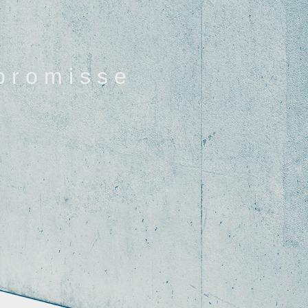
 r o m i s s e