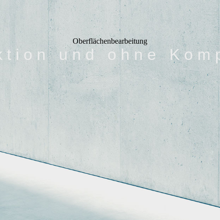
Oberflächenbearbeitung
 k t i o n u n d o h n e K o m p